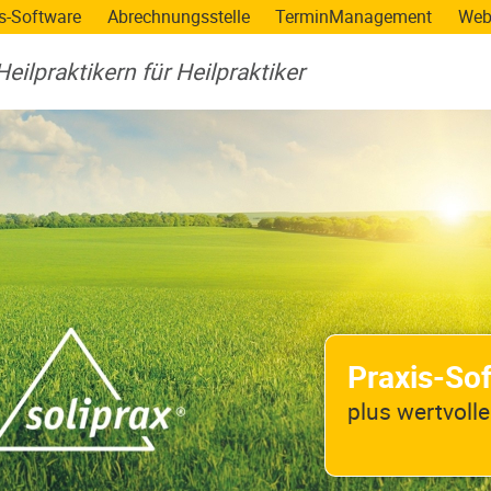
s-Software
Abrechnungsstelle
TerminManagement
Web
eilpraktikern für Heilpraktiker
Praxis-So
plus wertvolle